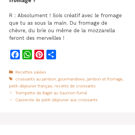
fromage ?
R : Absolument ! Sois créatif avec le fromage
que tu as sous la main. Du fromage de
chèvre, du brie ou même de la mozzarella
feront des merveilles !
F
W
Pi
P
a
h
n
ar
c
at
te
ta
Catégories
Recettes salées
Étiquettes
croissants au jambon
,
gourmandises
,
jambon et fromage
,
e
s
re
g
petit-déjeuner français
,
recette de croissants
b
A
st
er
Trempette de Bagel au Saumon Fumé
o
p
Casserole de petit-déjeuner aux croissants
o
p
k