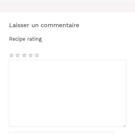
o
p
k
Laisser un commentaire
Recipe rating
☆
☆
☆
☆
☆
Commentaire