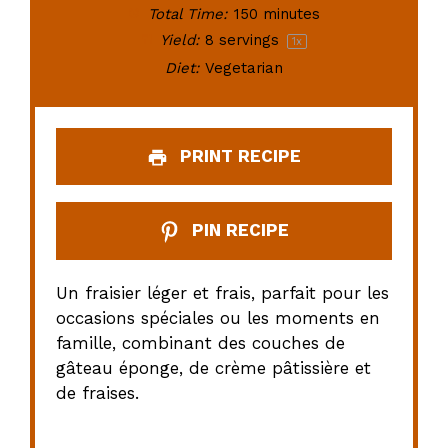
Total Time:
150 minutes
Yield:
8
servings
1
x
Diet:
Vegetarian
PRINT RECIPE
PIN RECIPE
Un fraisier léger et frais, parfait pour les
occasions spéciales ou les moments en
famille, combinant des couches de
gâteau éponge, de crème pâtissière et
de fraises.