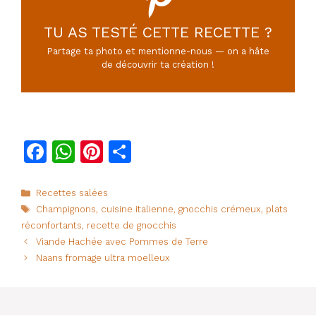
TU AS TESTÉ CETTE RECETTE ?
Partage ta photo et mentionne-nous — on a hâte
de découvrir ta création !
F
W
Pi
P
a
h
n
ar
c
at
te
ta
Catégories
Recettes salées
Étiquettes
Champignons
,
cuisine italienne
,
gnocchis crémeux
,
plats
e
s
re
g
réconfortants
,
recette de gnocchis
b
A
st
er
Viande Hachée avec Pommes de Terre
o
p
Naans fromage ultra moelleux
o
p
k