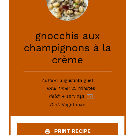
gnocchis aux
champignons à la
crème
Author:
augustintalguet
Total Time:
25 minutes
Yield:
4
servings
1
x
Diet:
Vegetarian
PRINT RECIPE