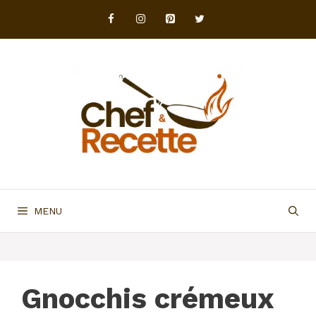
Aller
au
contenu
MENU
Gnocchis crémeux