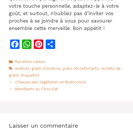
votre touche personnelle, adaptez-le à votre
goût, et surtout, n’oubliez pas d’inviter vos
proches à se joindre à vous pour savourer
ensemble cette merveille. Bon appétit !
F
W
Pi
P
a
h
n
ar
c
at
te
ta
Catégories
Recettes salées
Étiquettes
endives
,
gratin d'endives
,
plats réconfortants
,
recette de
e
s
re
g
gratin
,
Roquefort
b
A
st
er
Cheesecake Végétarien et Multicolore
o
p
Mendiants au Chocolat
o
p
k
Laisser un commentaire