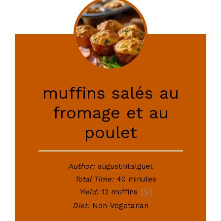
muffins salés au
fromage et au
poulet
Author:
augustintalguet
Total Time:
40 minutes
Yield:
12
muffins
1
x
Diet:
Non-Vegetarian