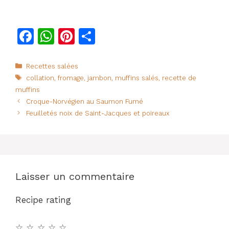
F
W
Pi
P
a
h
n
ar
c
at
te
ta
Catégories
Recettes salées
Étiquettes
collation
,
fromage
,
jambon
,
muffins salés
,
recette de
e
s
re
g
muffins
b
A
st
er
Croque-Norvégien au Saumon Fumé
o
p
Feuilletés noix de Saint-Jacques et poireaux
o
p
k
Laisser un commentaire
Recipe rating
☆
☆
☆
☆
☆