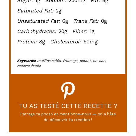
Sugar:
1g
Sodium:
250mg
Fat:
8g
Saturated Fat:
2g
Unsaturated Fat:
6g
Trans Fat:
0g
Carbohydrates:
20g
Fiber:
1g
Protein:
8g
Cholesterol:
50mg
Keywords:
muffins salés, fromage, poulet, en-cas,
recette facile
TU AS TESTÉ CETTE RECETTE ?
Partage ta photo et mentionne-nous — on a hâte
de découvrir ta création !