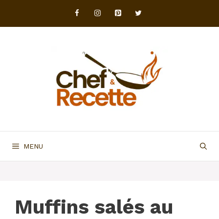
Aller
au
contenu
MENU
Muffins salés au