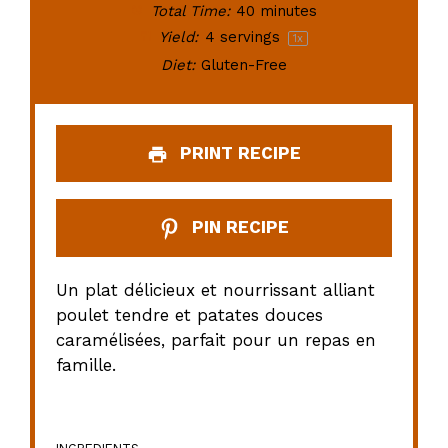
Total Time:
40 minutes
Yield:
4
servings
1
x
Diet:
Gluten-Free
PRINT RECIPE
PIN RECIPE
Un plat délicieux et nourrissant alliant
poulet tendre et patates douces
caramélisées, parfait pour un repas en
famille.