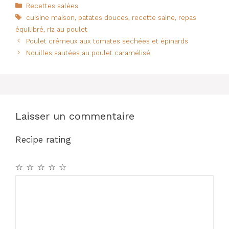
c
at
te
ta
Catégories
Recettes salées
Étiquettes
cuisine maison
,
patates douces
,
recette saine
,
repas
e
s
re
g
équilibré
,
riz au poulet
b
A
st
er
Poulet crémeux aux tomates séchées et épinards
o
p
Nouilles sautées au poulet caramélisé
o
p
k
Laisser un commentaire
Recipe rating
☆
☆
☆
☆
☆
Commentaire