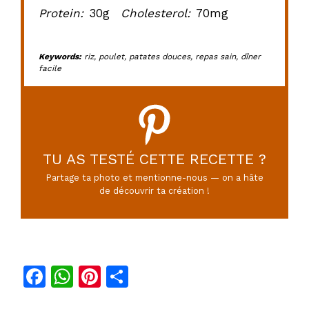
Protein:
30g
Cholesterol:
70mg
Keywords:
riz, poulet, patates douces, repas sain, dîner
facile
TU AS TESTÉ CETTE RECETTE ?
Partage ta photo et mentionne-nous — on a hâte
de découvrir ta création !
F
W
Pi
P
a
h
n
ar