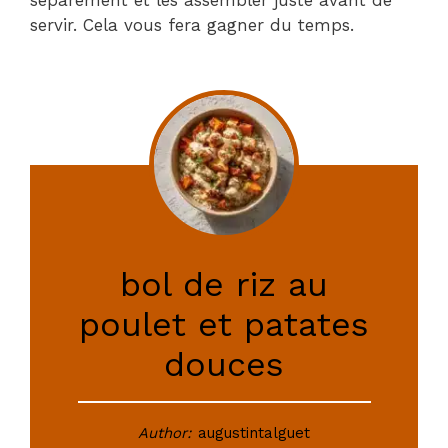
servir. Cela vous fera gagner du temps.
bol de riz au
poulet et patates
douces
Author:
augustintalguet