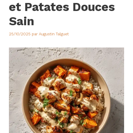
et Patates Douces
Sain
25/10/2025
par
Augustin Talguet