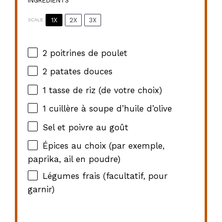
INGREDIENTS
1X
2X
3X
SCALE
2
poitrines de poulet
2
patates douces
1
tasse de riz (de votre choix)
1
cuillère à soupe d’huile d’olive
Sel et poivre au goût
Épices au choix (par exemple,
paprika, ail en poudre)
Légumes frais (facultatif, pour
garnir)