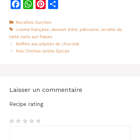
F
W
Pi
P
a
h
n
ar
c
at
te
ta
Catégories
Recettes Sucrées
Étiquettes
cuisine française
,
dessert d'été
,
pâtisserie
,
recette de
e
s
re
g
tarte
,
tarte aux fraises
b
A
st
er
Muffins aux pépites de chocolat
o
p
Pois Chiches Grillés Épicés
o
p
k
Laisser un commentaire
Recipe rating
☆
☆
☆
☆
☆
Commentaire