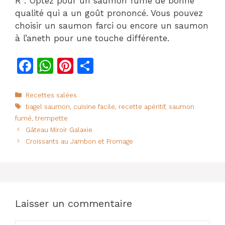
R : Optez pour un saumon fumé de bonne
qualité qui a un goût prononcé. Vous pouvez
choisir un saumon farci ou encore un saumon
à l’aneth pour une touche différente.
F
W
Pi
P
a
h
n
ar
c
at
te
ta
Catégories
Recettes salées
Étiquettes
bagel saumon
,
cuisine facile
,
recette apéritif
,
saumon
e
s
re
g
fumé
,
trempette
b
A
st
er
Gâteau Miroir Galaxie
o
p
Croissants au Jambon et Fromage
o
p
k
Laisser un commentaire