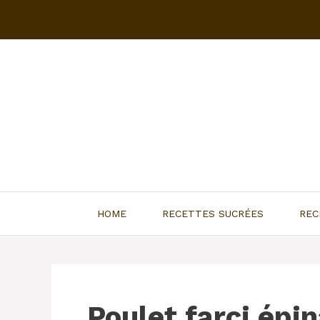
Aller
au
contenu
HOME
RECETTES SUCRÉES
REC
Poulet farci ép