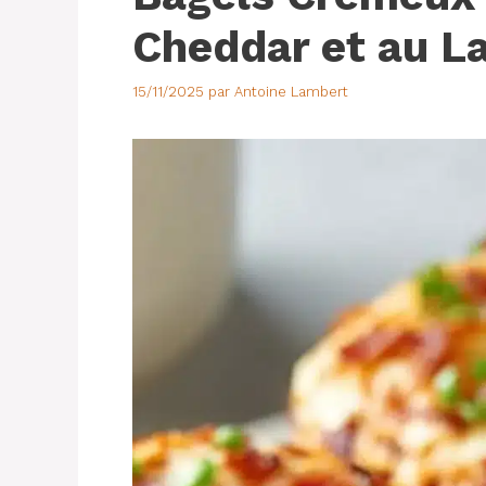
Cheddar et au L
15/11/2025
par
Antoine Lambert