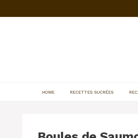
Aller
au
contenu
HOME
RECETTES SUCRÉES
REC
Boules de Saumo