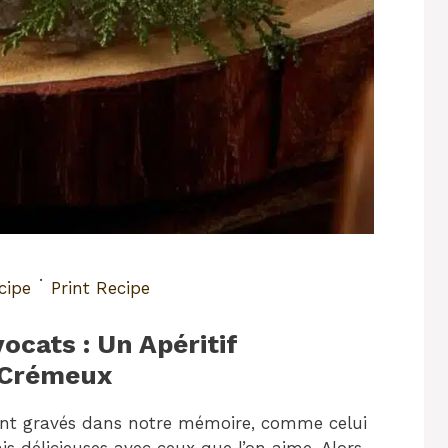
·
cipe
Print Recipe
cats : Un Apéritif
 Crémeux
tent gravés dans notre mémoire, comme celui
is délicieuses avec ceux que l’on aime. Alors