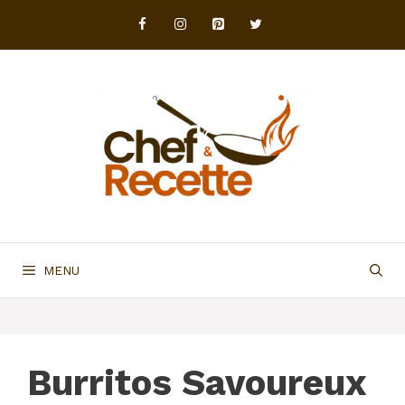
Aller
au
contenu
MENU
Burritos Savoureux