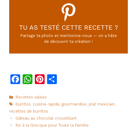
TU AS TESTÉ CETTE RECETTE ?
Partage ta photo et mentionne-nous — on a hâte
de découvrir ta création !
F
W
Pi
P
a
h
n
ar
c
at
te
ta
Catégories
Recettes salées
Étiquettes
burritos
,
cuisine rapide
,
gourmandise
,
plat mexicain
,
e
s
re
g
recettes de burritos
b
A
st
er
Gâteau au chocolat croustillant
o
p
Riz à la Grecque pour Toute la Famille