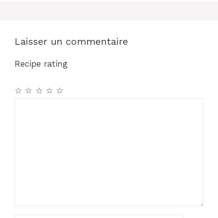
o
p
k
Laisser un commentaire
Recipe rating
☆
☆
☆
☆
☆
Commentaire