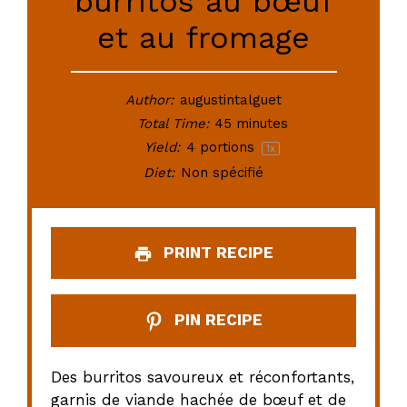
burritos au bœuf
et au fromage
Author:
augustintalguet
Total Time:
45 minutes
Yield:
4
portions
1
x
Diet:
Non spécifié
PRINT RECIPE
PIN RECIPE
Des burritos savoureux et réconfortants,
garnis de viande hachée de bœuf et de