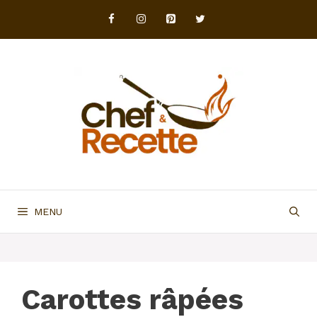
Aller
au
contenu
MENU
Carottes râpées