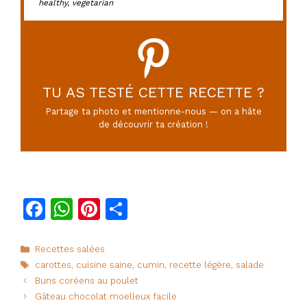
healthy, vegetarian
TU AS TESTÉ CETTE RECETTE ?
Partage ta photo et mentionne-nous — on a hâte
de découvrir ta création !
F
W
Pi
P
a
h
n
ar
c
at
te
ta
Catégories
Recettes salées
Étiquettes
carottes
,
cuisine saine
,
cumin
,
recette légère
,
salade
e
s
re
g
Buns coréens au poulet
b
A
st
er
Gâteau chocolat moelleux facile