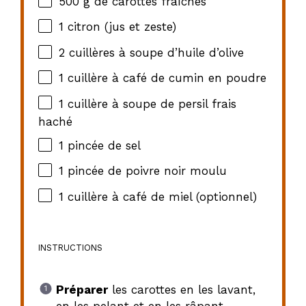
500 g
de carottes fraîches
1
citron (jus et zeste)
2
cuillères à soupe d’huile d’olive
1
cuillère à café de cumin en poudre
1
cuillère à soupe de persil frais
haché
1
pincée de sel
1
pincée de poivre noir moulu
1
cuillère à café de miel (optionnel)
INSTRUCTIONS
Préparer
les carottes en les lavant,
en les pelant et en les râpant