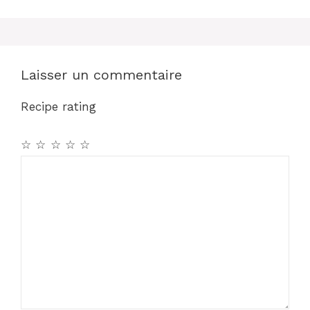
o
p
o
p
k
Laisser un commentaire
Recipe rating
☆
☆
☆
☆
☆
Commentaire