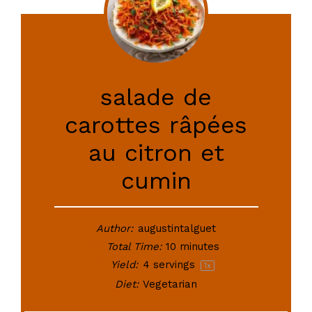
salade de
carottes râpées
au citron et
cumin
Author:
augustintalguet
Total Time:
10 minutes
Yield:
4
servings
1
x
Diet:
Vegetarian