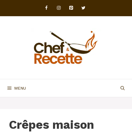
Aller
au
contenu
MENU
Crêpes maison