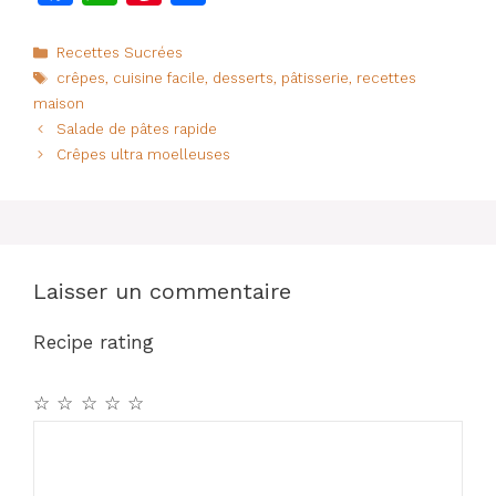
a
h
n
ar
c
at
te
ta
Catégories
Recettes Sucrées
Étiquettes
crêpes
,
cuisine facile
,
desserts
,
pâtisserie
,
recettes
e
s
re
g
maison
b
A
st
er
Salade de pâtes rapide
o
p
Crêpes ultra moelleuses
o
p
k
Laisser un commentaire
Recipe rating
☆
☆
☆
☆
☆
Commentaire