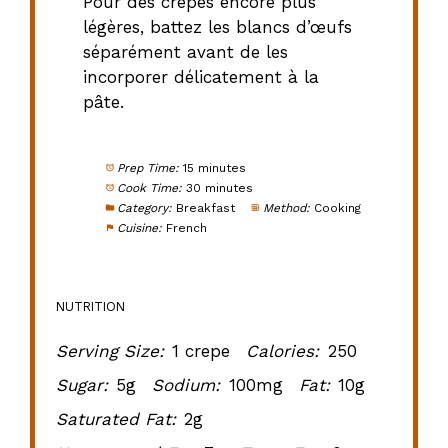
Pour des crêpes encore plus
légères, battez les blancs d’œufs
séparément avant de les
incorporer délicatement à la
pâte.
Prep Time:
15 minutes
Cook Time:
30 minutes
Category:
Breakfast
Method:
Cooking
Cuisine:
French
NUTRITION
Serving Size:
1 crepe
Calories:
250
Sugar:
5g
Sodium:
100mg
Fat:
10g
Saturated Fat:
2g