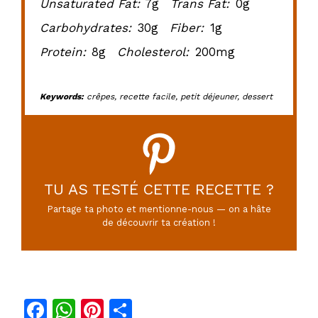
Unsaturated Fat:
7g
Trans Fat:
0g
Carbohydrates:
30g
Fiber:
1g
Protein:
8g
Cholesterol:
200mg
Keywords:
crêpes, recette facile, petit déjeuner, dessert
TU AS TESTÉ CETTE RECETTE ?
Partage ta photo et mentionne-nous — on a hâte
de découvrir ta création !
F
W
Pi
P