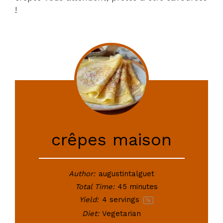
!
crêpes maison
Author:
augustintalguet
Total Time:
45 minutes
Yield:
4
servings
1
x
Diet:
Vegetarian