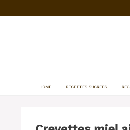
Aller
au
contenu
HOME
RECETTES SUCRÉES
REC
Crevettes miel a