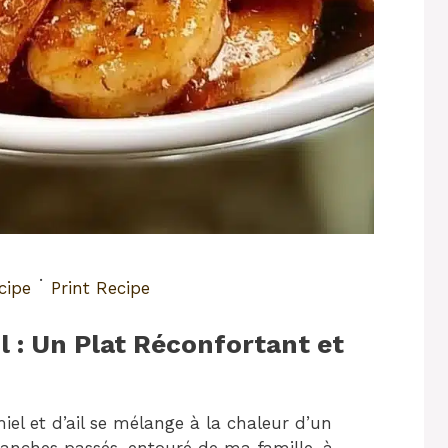
·
cipe
Print Recipe
il : Un Plat Réconfortant et
l et d’ail se mélange à la chaleur d’un
anches passés, entouré de ma famille, à