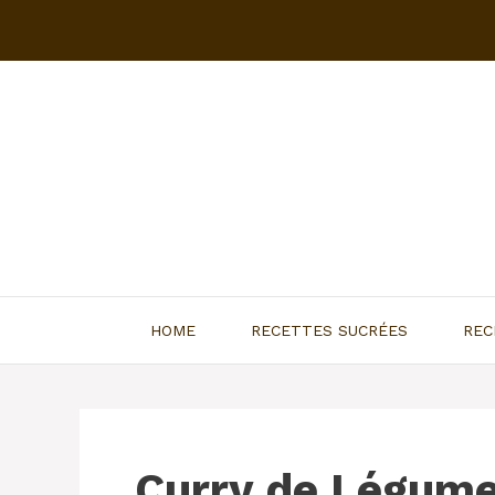
Aller
au
contenu
HOME
RECETTES SUCRÉES
REC
Curry de Légum