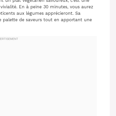
t un plat végétarien savoureux; c’est une
nvivialité. En à peine 30 minutes, vous aurez
ticents aux légumes apprécieront. Sa
e palette de saveurs tout en apportant une