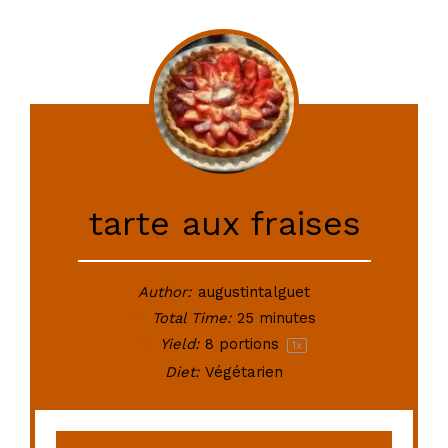
tarte aux fraises
Author:
augustintalguet
Total Time:
25 minutes
Yield:
8
portions
1
x
Diet:
Végétarien