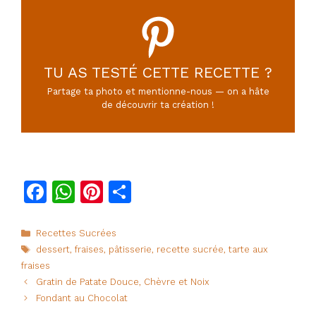
TU AS TESTÉ CETTE RECETTE ?
Partage ta photo et mentionne-nous — on a hâte
de découvrir ta création !
F
W
Pi
P
a
h
n
ar
c
at
te
ta
Catégories
Recettes Sucrées
Étiquettes
dessert
,
fraises
,
pâtisserie
,
recette sucrée
,
tarte aux
e
s
re
g
fraises
b
A
st
er
Gratin de Patate Douce, Chèvre et Noix
o
p
Fondant au Chocolat