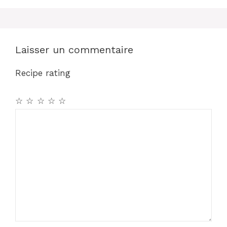
o
p
k
Laisser un commentaire
Recipe rating
☆
☆
☆
☆
☆
Commentaire