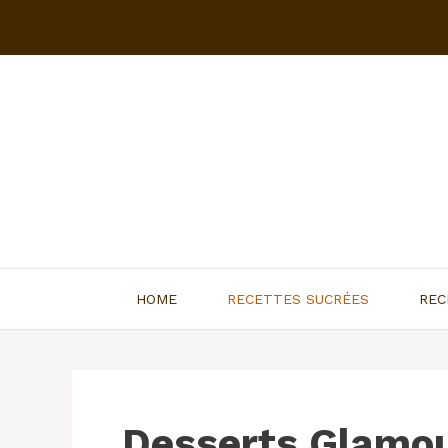
Aller
au
contenu
HOME
RECETTES SUCRÉES
REC
Desserts Glamou