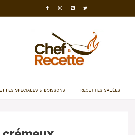
ETTES SPÉCIALES & BOISSONS
RECETTES SALÉES
n crémeux