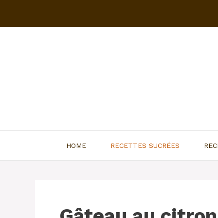
Aller
au
contenu
HOME
RECETTES SUCRÉES
REC
Gâteau au citro