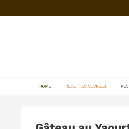
Aller
au
contenu
HOME
RECETTES SUCRÉES
REC
Gâteau au Yaour