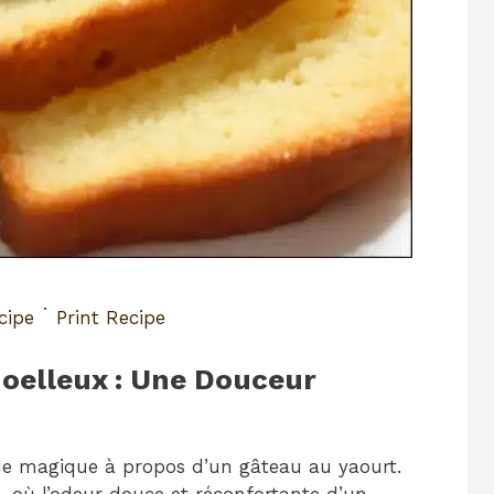
·
cipe
Print Recipe
Moelleux : Une Douceur
 de magique à propos d’un gâteau au yaourt.
, où l’odeur douce et réconfortante d’un