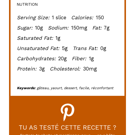
NUTRITION
Serving Size:
1 slice
Calories:
150
Sugar:
10g
Sodium:
150mg
Fat:
7g
Saturated Fat:
1g
Unsaturated Fat:
5g
Trans Fat:
0g
Carbohydrates:
20g
Fiber:
1g
Protein:
3g
Cholesterol:
30mg
Keywords:
gâteau, yaourt, dessert, facile, réconfortant
TU AS TESTÉ CETTE RECETTE ?