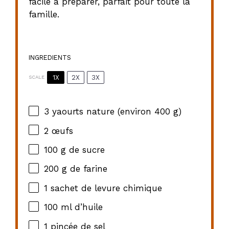
facile à préparer, parfait pour toute la
famille.
INGREDIENTS
1X
2X
3X
SCALE
3
yaourts nature (environ
400 g
)
2
œufs
100 g
de sucre
200 g
de farine
1
sachet de levure chimique
100
ml d’huile
1
pincée de sel