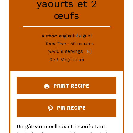
yaourts et 2
œufs
Author:
augustintalguet
Total Time:
50 minutes
Yield:
8
servings
1
x
Diet:
Vegetarian
PRINT RECIPE
PIN RECIPE
Un gâteau moelleux et réconfortant,