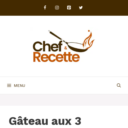
Aller
au
contenu
MENU
Gâteau aux 3