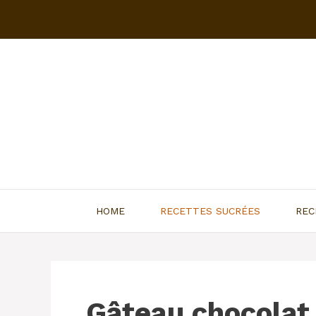
Aller
au
contenu
HOME
RECETTES SUCRÉES
REC
Gâteau chocolat