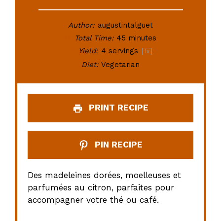
Author:
augustintalguet
Total Time:
45 minutes
Yield:
4
servings
1
x
Diet:
Vegetarian
PRINT RECIPE
PIN RECIPE
Des madeleines dorées, moelleuses et
parfumées au citron, parfaites pour
accompagner votre thé ou café.