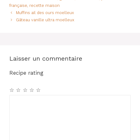
e
s
re
g
française
,
recette maison
b
A
st
er
Muffins ail des ours moelleux
o
p
Gâteau vanille ultra moelleux
o
p
k
Laisser un commentaire
Recipe rating
☆
☆
☆
☆
☆
Commentaire