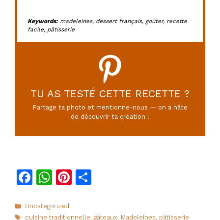
Keywords:
madeleines, dessert français, goûter, recette
facile, pâtisserie
TU AS TESTÉ CETTE RECETTE ?
Partage ta photo et mentionne-nous — on a hâte
de découvrir ta création !
F
W
Pi
P
a
h
n
ar
c
at
te
ta
Catégories
Uncategorized
Étiquettes
cuisine traditionnelle
,
gâteaux
,
Madeleines
,
pâtisserie