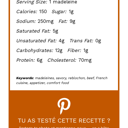
Serving Size:
1 madeleine
Calories:
150
Sugar:
1g
Sodium:
250mg
Fat:
9g
Saturated Fat:
5g
Unsaturated Fat:
4g
Trans Fat:
0g
Carbohydrates:
12g
Fiber:
1g
Protein:
6g
Cholesterol:
70mg
Keywords:
madeleines, savory, reblochon, beef, French
cuisine, appetizer, comfort food
TU AS TESTÉ CETTE RECETTE ?