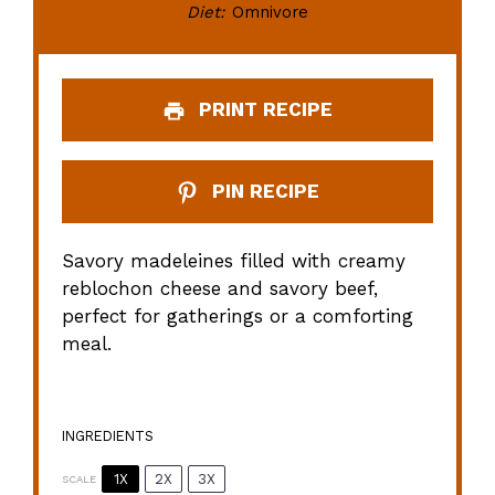
Diet:
Omnivore
PRINT RECIPE
PIN RECIPE
Savory madeleines filled with creamy
reblochon cheese and savory beef,
perfect for gatherings or a comforting
meal.
INGREDIENTS
1X
2X
3X
SCALE