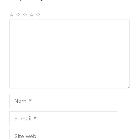
☆
☆
☆
☆
☆
Commentaire
Nom
E-
mail
Site