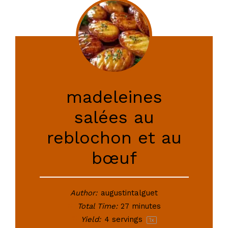
madeleines
salées au
reblochon et au
bœuf
Author:
augustintalguet
Total Time:
27 minutes
Yield:
4
servings
1
x