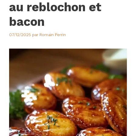
au reblochon et
bacon
07/12/2025
par
Romain Perrin