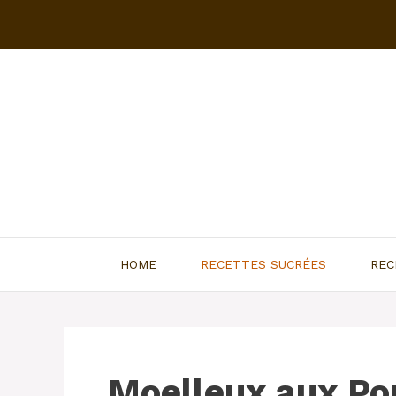
Aller
au
contenu
HOME
RECETTES SUCRÉES
REC
Moelleux aux P