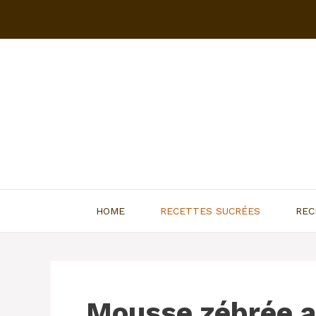
Aller
au
contenu
HOME
RECETTES SUCRÉES
REC
Mousse zébrée a