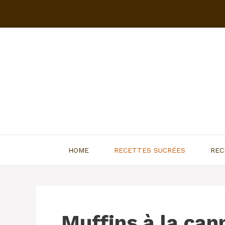
Aller
au
contenu
HOME
RECETTES SUCRÉES
REC
Muffins à la can