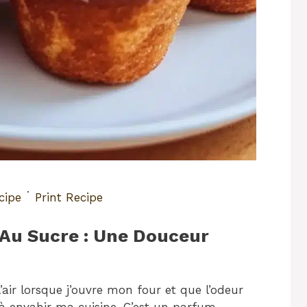
·
cipe
Print Recipe
 Au Sucre : Une Douceur
air lorsque j’ouvre mon four et que l’odeur
 envahir ma cuisine. C’est un parfum