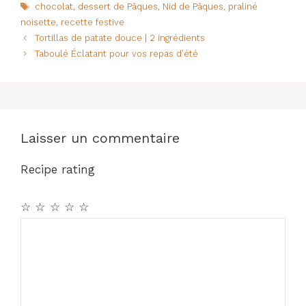
Étiquettes
chocolat
,
dessert de Pâques
,
Nid de Pâques
,
praliné
e
s
re
g
noisette
,
recette festive
b
A
st
er
Tortillas de patate douce | 2 ingrédients
o
p
Taboulé Éclatant pour vos repas d’été
o
p
k
Laisser un commentaire
Recipe rating
☆
☆
☆
☆
☆
Commentaire