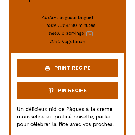
Author:
augustintalguet
Total Time:
80 minutes
Yield:
8
servings
1
x
Diet:
Vegetarian
PRINT RECIPE
PIN RECIPE
Un délicieux nid de Pâques à la crème
mousseline au praliné noisette, parfait
pour célébrer la fête avec vos proches.