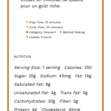
pour un goût riche.
Prep Time:
15 minutes
Cook Time:
20 minutes
Category:
Dessert
Method:
Baking
Cuisine:
French
NUTRITION
Serving Size:
1 serving
Calories:
250
Sugar:
20g
Sodium:
45mg
Fat:
14g
Saturated Fat:
8g
Unsaturated Fat:
4g
Trans Fat:
0g
Carbohydrates:
30g
Fiber:
2g
Protein:
4g
Cholesterol:
45mg