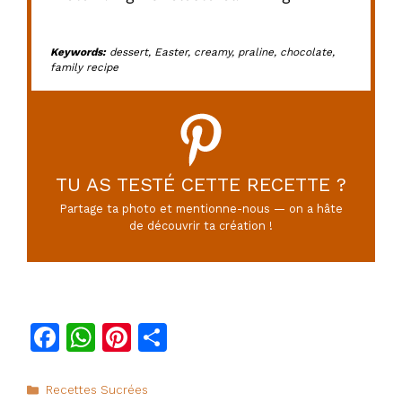
Keywords:
dessert, Easter, creamy, praline, chocolate,
family recipe
TU AS TESTÉ CETTE RECETTE ?
Partage ta photo et mentionne-nous — on a hâte
de découvrir ta création !
F
W
Pi
P
a
h
n
ar
c
at
te
ta
Catégories
Recettes Sucrées