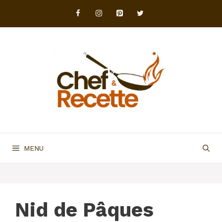
Aller
au
contenu
MENU
Nid de Pâques