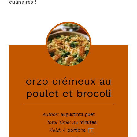
culinaires !
orzo crémeux au
poulet et brocoli
Author:
augustintalguet
Total Time:
35 minutes
Yield:
4
portions
1
x