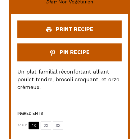
Diet:
Non Végétarien
PRINT RECIPE
PIN RECIPE
Un plat familial réconfortant alliant
poulet tendre, brocoli croquant, et orzo
crémeux.
INGREDIENTS
1X
2X
3X
SCALE