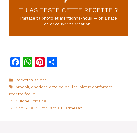
TU AS TESTÉ CETTE RECETTE ?
Partage ta photo et mentionne-nous — on a hâte
de découvrir ta création !
F
W
Pi
P
a
h
n
ar
c
at
te
ta
Catégories
Recettes salées
Étiquettes
brocoli
,
cheddar
,
orzo de poulet
,
plat réconfortant
,
e
s
re
g
recette facile
b
A
st
er
Quiche Lorraine
o
p
Chou-Fleur Croquant au Parmesan
o
p
k