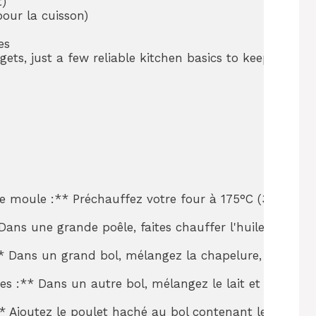
)

pour la cuisson)

s

gets, just a few reliable kitchen basics to keep everyth
 le moule :** Préchauffez votre four à 175°C (350°F). 
** Dans une grande poêle, faites chauffer l'huile d'oliv
 Dans un grand bol, mélangez la chapelure, le parmesan r
s :** Dans un autre bol, mélangez le lait et l'œuf bat
* Ajoutez le poulet haché au bol contenant les ingrédien