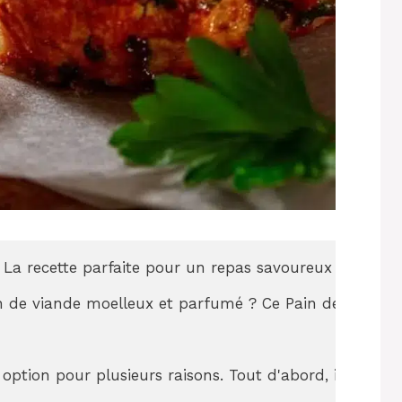
 La recette parfaite pour un repas savoureux

 de viande moelleux et parfumé ? Ce Pain de viande pou
option pour plusieurs raisons. Tout d'abord, il est fac