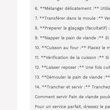
6. **Mélanger délicatement :** Utili
7. **Transférer dans le moule :** Ve
8. **Préparer le glaçage (facultatif)
9. **Napper le pain de viande :** Si
10. **Cuisson au four :** Placez le 
11. **Vérification de la cuisson :**
12. **Laisser reposer :** Une fois cu
13. **Démouler le pain de viande :**
14. **Trancher et servir :** Tranch
Comment servir Pain de viande poule
Pour un service parfait, dressez le 