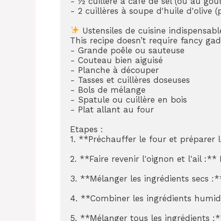
- ½ cuillère à café de sel (ou au goût
- 2 cuillères à soupe d'huile d'olive (
 Ustensiles de cuisine indispensable
This recipe doesn’t require fancy gad
- Grande poêle ou sauteuse

- Couteau bien aiguisé

- Planche à découper

- Tasses et cuillères doseuses

- Bols de mélange

- Spatule ou cuillère en bois

- Plat allant au four

Etapes :

1. **Préchauffer le four et préparer
2. **Faire revenir l'oignon et l'ail :
3. **Mélanger les ingrédients secs :**
4. **Combiner les ingrédients humide
5. **Mélanger tous les ingrédients :*