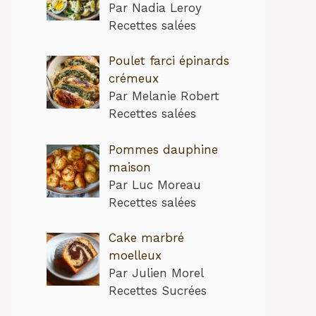
Par Nadia Leroy
Recettes salées
Poulet farci épinards
crémeux
Par Melanie Robert
Recettes salées
Pommes dauphine
maison
Par Luc Moreau
Recettes salées
Cake marbré
let ail parmesan est idéal pour un repas en famille, u
moelleux
Par Julien Morel
Recettes Sucrées
ile à réaliser et nécessite des ingrédients accessibles