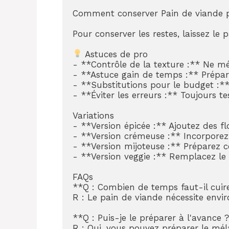
Comment conserver Pain de viande p
Pour conserver les restes, laissez l
 Astuces de pro

- **Contrôle de la texture :** Ne mé
- **Astuce gain de temps :** Préparez
- **Substitutions pour le budget :** 
- **Éviter les erreurs :** Toujours t
Variations

- **Version épicée :** Ajoutez des f
- **Version crémeuse :** Incorporez
- **Version mijoteuse :** Préparez 
- **Version veggie :** Remplacez le 
FAQs

**Q : Combien de temps faut-il cuire
R : Le pain de viande nécessite envi
**Q : Puis-je le préparer à l'avance ?
R : Oui, vous pouvez préparer le mél