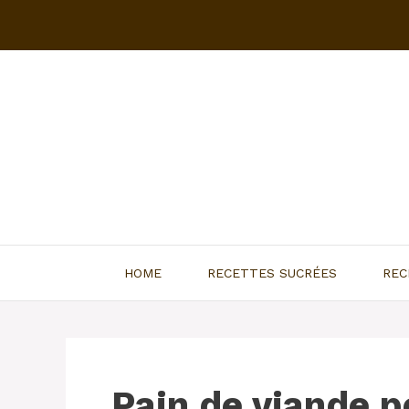
Aller
au
contenu
HOME
RECETTES SUCRÉES
REC
Pain de viande p