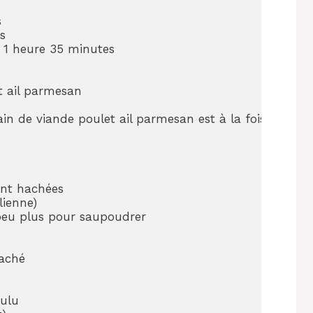




 1 heure 35 minutes

 ail parmesan

n de viande poulet ail parmesan est à la fois simple e
ent hachées

ienne)

eu plus pour saupoudrer

aché

ulu
