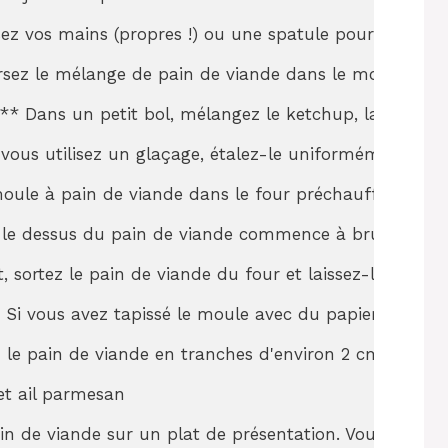
sez vos mains (propres !) ou une spatule pour mélange
rsez le mélange de pain de viande dans le moule prépa
 :** Dans un petit bol, mélangez le ketchup, la cassonad
 vous utilisez un glaçage, étalez-le uniformément sur
moule à pain de viande dans le four préchauffé. Faite
 Si le dessus du pain de viande commence à brunir tro
it, sortez le pain de viande du four et laissez-le repo
 Si vous avez tapissé le moule avec du papier sulfuris
ez le pain de viande en tranches d'environ 2 cm d'épa
t ail parmesan

pain de viande sur un plat de présentation. Vous pouv