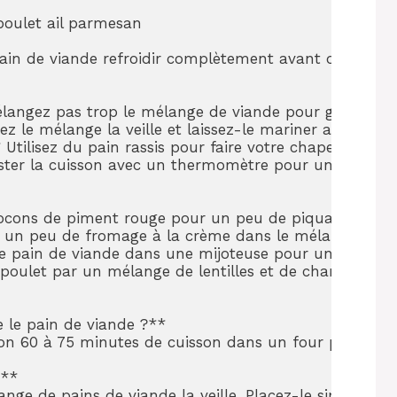
oulet ail parmesan

e pain de viande refroidir complètement avant de le pl
langez pas trop le mélange de viande pour garder vot
 le mélange la veille et laissez-le mariner au réfrigé
Utilisez du pain rassis pour faire votre chapelure mais
ester la cuisson avec un thermomètre pour un jus parfa
locons de piment rouge pour un peu de piquant.

 un peu de fromage à la crème dans le mélange pour u
ce pain de viande dans une mijoteuse pour un résultat
poulet par un mélange de lentilles et de champignons 
 le pain de viande ?**  

ron 60 à 75 minutes de cuisson dans un four préchauffé
**  

ange de pains de viande la veille. Placez-le simplemen