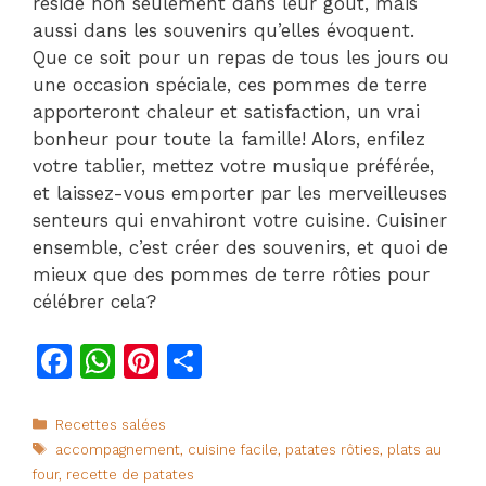
réside non seulement dans leur goût, mais
aussi dans les souvenirs qu’elles évoquent.
Que ce soit pour un repas de tous les jours ou
une occasion spéciale, ces pommes de terre
apporteront chaleur et satisfaction, un vrai
bonheur pour toute la famille! Alors, enfilez
votre tablier, mettez votre musique préférée,
et laissez-vous emporter par les merveilleuses
senteurs qui envahiront votre cuisine. Cuisiner
ensemble, c’est créer des souvenirs, et quoi de
mieux que des pommes de terre rôties pour
célébrer cela?
F
W
Pi
P
a
h
n
ar
c
at
te
ta
Catégories
Recettes salées
Étiquettes
accompagnement
,
cuisine facile
,
patates rôties
,
plats au
e
s
re
g
four
,
recette de patates