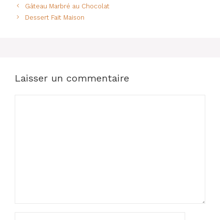
b
A
st
er
Gâteau Marbré au Chocolat
o
p
Dessert Fait Maison
o
p
k
Laisser un commentaire
Commentaire
Nom