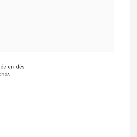
pée en dés
chés