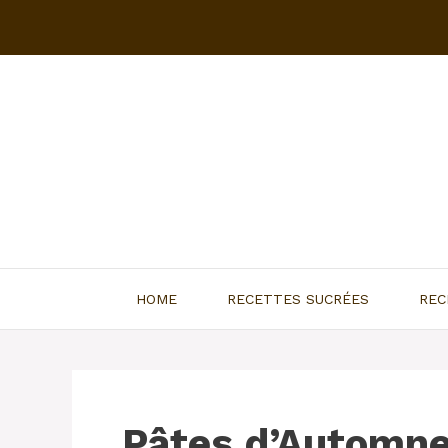
Aller
au
contenu
HOME
RECETTES SUCRÉES
REC
Pâtes d’Automn