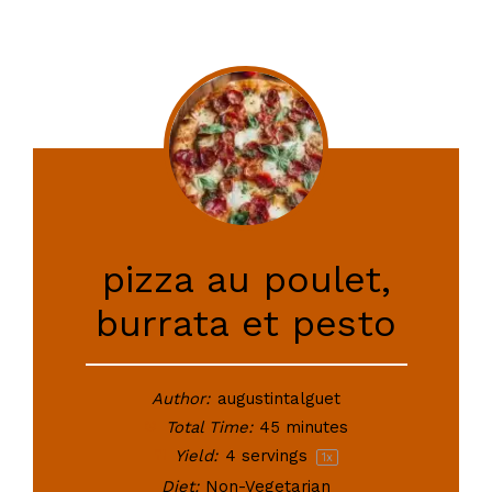
pizza au poulet,
burrata et pesto
Author:
augustintalguet
Total Time:
45 minutes
Yield:
4
servings
1
x
Diet:
Non-Vegetarian