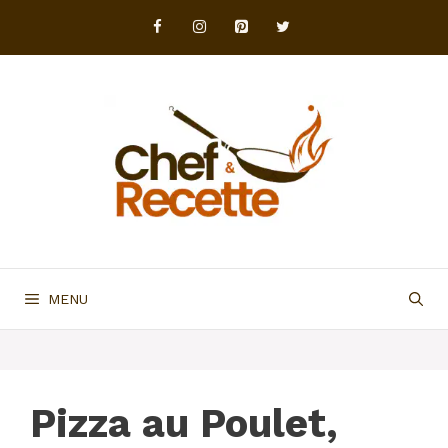
Aller
au
contenu
MENU
Pizza au Poulet,