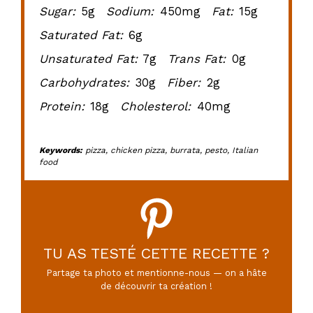
Sugar:
5g
Sodium:
450mg
Fat:
15g
Saturated Fat:
6g
Unsaturated Fat:
7g
Trans Fat:
0g
Carbohydrates:
30g
Fiber:
2g
Protein:
18g
Cholesterol:
40mg
Keywords:
pizza, chicken pizza, burrata, pesto, Italian
food
TU AS TESTÉ CETTE RECETTE ?
Partage ta photo et mentionne-nous — on a hâte
de découvrir ta création !