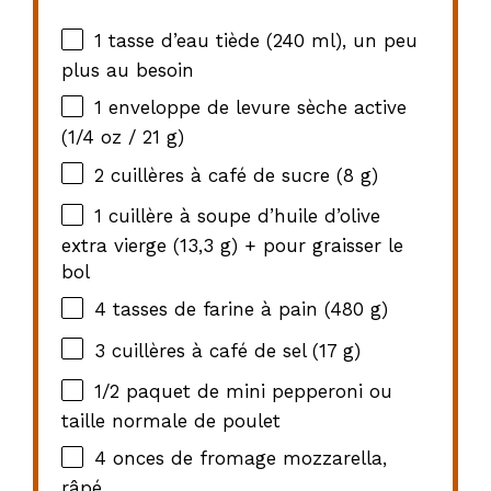
1
tasse d’eau tiède (
240
ml), un peu
plus au besoin
1
enveloppe de levure sèche active
(
1/4 oz
/
21 g
)
2
cuillères à café de sucre (
8 g
)
1
cuillère à soupe d’huile d’olive
extra vierge (13,
3 g
) + pour graisser le
bol
4
tasses de farine à pain (
480 g
)
3
cuillères à café de sel (
17 g
)
1/2
paquet de mini pepperoni ou
taille normale de poulet
4
onces de fromage mozzarella,
râpé