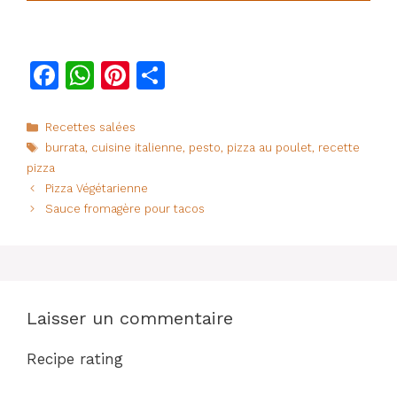
F
W
Pi
P
a
h
n
ar
c
at
te
ta
Catégories
Recettes salées
Étiquettes
burrata
,
cuisine italienne
,
pesto
,
pizza au poulet
,
recette
e
s
re
g
pizza
b
A
st
er
Pizza Végétarienne
o
p
Sauce fromagère pour tacos
o
p
k
Laisser un commentaire
Recipe rating