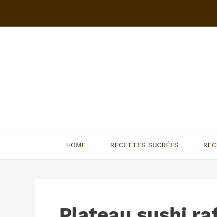
Aller
au
contenu
HOME
RECETTES SUCRÉES
REC
Plateau sushi ra