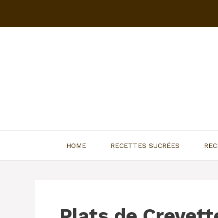
Aller
au
contenu
HOME
RECETTES SUCRÉES
REC
Plats de Crevett