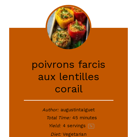
poivrons farcis
aux lentilles
corail
Author:
augustintalguet
Total Time:
45 minutes
Yield:
4
servings
1
x
Diet:
Vegetarian