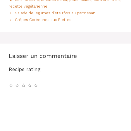
e
s
re
g
recette végétarienne
b
A
st
er
Salade de légumes d’été rôtis au parmesan
o
p
Crêpes Coréennes aux Blettes
o
p
k
Laisser un commentaire
Recipe rating
☆
☆
☆
☆
☆
Commentaire