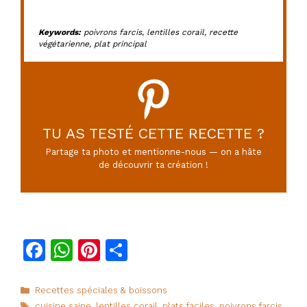
Keywords:
poivrons farcis, lentilles corail, recette
végétarienne, plat principal
TU AS TESTÉ CETTE RECETTE ?
Partage ta photo et mentionne-nous — on a hâte
de découvrir ta création !
F
W
Pi
P
a
h
n
ar
c
at
te
ta
Catégories
Recettes spéciales & boissons
Étiquettes
cuisine saine
,
lentilles corail
,
plats faciles
,
poivrons farcis
,