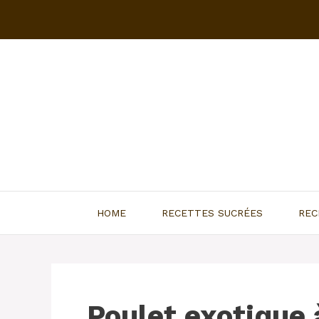
Aller
au
contenu
HOME
RECETTES SUCRÉES
REC
Poulet exotique 