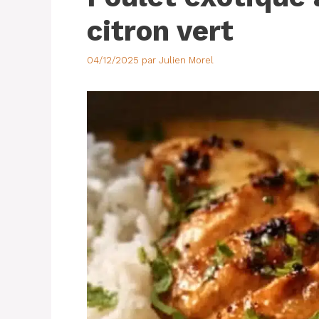
citron vert
04/12/2025
par
Julien Morel