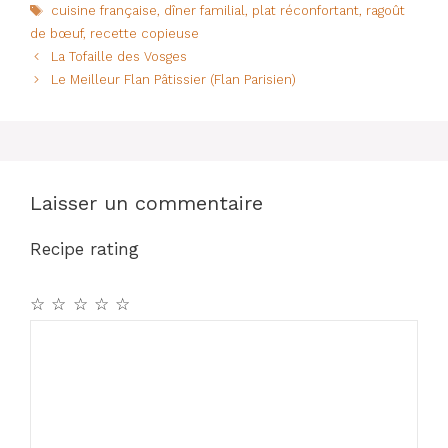
Étiquettes
cuisine française
,
dîner familial
,
plat réconfortant
,
ragoût
e
s
re
g
de bœuf
,
recette copieuse
b
A
st
er
La Tofaille des Vosges
o
p
Le Meilleur Flan Pâtissier (Flan Parisien)
o
p
k
Laisser un commentaire
Recipe rating
☆
☆
☆
☆
☆
Commentaire