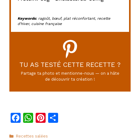
Keywords:
ragoût, bœuf, plat réconfortant, recette
d'hiver, cuisine française
TU AS TESTÉ CETTE RECETTE ?
Partage ta photo et mentionne-nous — on a hâte
de découvrir ta création !
F
W
Pi
P
a
h
n
ar
c
at
te
ta
Catégories
Recettes salées