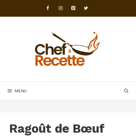
Aller
au
contenu
MENU
Ragoût de Bœuf