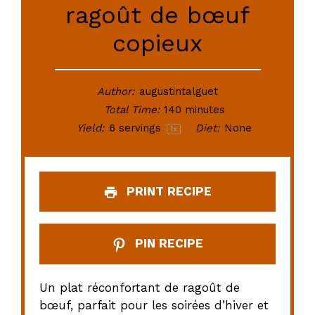
ragoût de bœuf
copieux
Author:
augustintalguet
Total Time:
140 minutes
Yield:
6
servings
Diet:
None
1
x
PRINT RECIPE
PIN RECIPE
Un plat réconfortant de ragoût de
bœuf, parfait pour les soirées d’hiver et