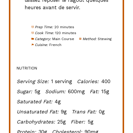
laissez reposer le ragoût quelques
heures avant de servir.
Prep Time:
20 minutes
Cook Time:
120 minutes
Category:
Main Course
Method:
Stewing
Cuisine:
French
NUTRITION
Serving Size:
1 serving
Calories:
400
Sugar:
5g
Sodium:
600mg
Fat:
15g
Saturated Fat:
4g
Unsaturated Fat:
9g
Trans Fat:
0g
Carbohydrates:
25g
Fiber:
5g
Protein:
30g
Cholesterol:
90mg