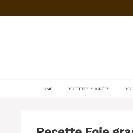
Aller
au
contenu
HOME
RECETTES SUCRÉES
REC
Recette Foie gr