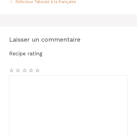
o
p
Délicieux Taboulé à la française
o
p
k
Laisser un commentaire
Recipe rating
☆
☆
☆
☆
☆
Commentaire