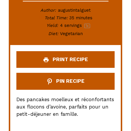
Author:
augustintalguet
Total Time:
35 minutes
Yield:
4
servings
1
x
Diet:
Vegetarian
PRINT RECIPE
PIN RECIPE
Des pancakes moelleux et réconfortants
aux flocons d’avoine, parfaits pour un
petit-déjeuner en famille.