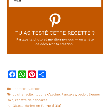
meal
TU AS TESTÉ CETTE RECETTE ?
Partage ta photo et mentionne-nous — on a hâte
de découvrir ta création !
F
W
Pi
P
a
h
n
ar
c
at
te
ta
Catégories
Recettes Sucrées
Étiquettes
cuisine facile
,
flocons d'avoine
,
Pancakes
,
petit-déjeuner
e
s
re
g
sain
,
recette de pancakes
b
A
st
er
Gâteau Marbré en Forme d’Œuf