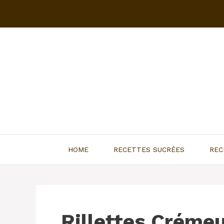
Aller
au
contenu
HOME
RECETTES SUCRÉES
REC
Rillettes Créme