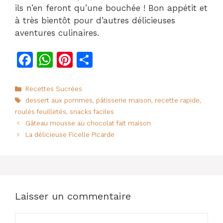
ils n’en feront qu’une bouchée ! Bon appétit et
à très bientôt pour d’autres délicieuses
aventures culinaires.
F
W
Pi
P
a
h
n
ar
c
at
te
ta
Catégories
Recettes Sucrées
Étiquettes
dessert aux pommes
,
pâtisserie maison
,
recette rapide
,
e
s
re
g
roulés feuilletés
,
snacks faciles
b
A
st
er
Gâteau mousse au chocolat fait maison
o
p
La délicieuse Ficelle Picarde
o
p
k
Laisser un commentaire
Commentaire