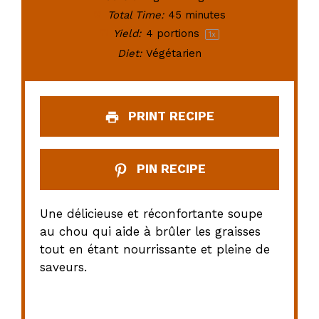
Total Time:
45 minutes
Yield:
4
portions
1
x
Diet:
Végétarien
PRINT RECIPE
PIN RECIPE
Une délicieuse et réconfortante soupe
au chou qui aide à brûler les graisses
tout en étant nourrissante et pleine de
saveurs.