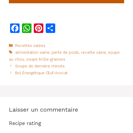
F
W
Pi
P
a
h
n
ar
c
at
te
ta
Catégories
Recettes salées
Étiquettes
alimentation saine
,
perte de poids
,
recette saine
,
soupe
e
s
re
g
au chou
,
soupe brûle-graisses
b
A
st
er
Soupe de dernière minute
o
p
Bol Énergétique Œuf-Avocat
o
p
k
Laisser un commentaire
Recipe rating