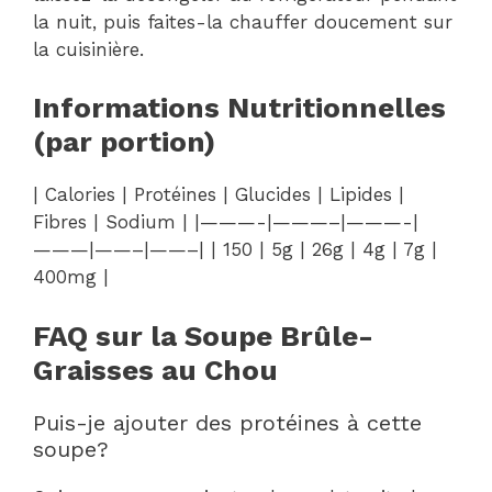
la nuit, puis faites-la chauffer doucement sur
la cuisinière.
Informations Nutritionnelles
(par portion)
| Calories | Protéines | Glucides | Lipides |
Fibres | Sodium | |———-|———–|———-|
———|——–|——–| | 150 | 5g | 26g | 4g | 7g |
400mg |
FAQ sur la Soupe Brûle-
Graisses au Chou
Puis-je ajouter des protéines à cette
soupe?