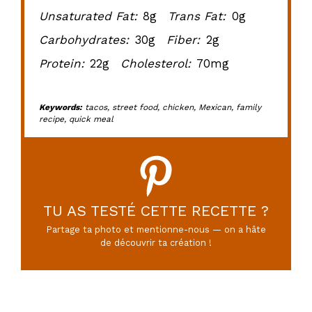
Unsaturated Fat:
8g
Trans Fat:
0g
Carbohydrates:
30g
Fiber:
2g
Protein:
22g
Cholesterol:
70mg
Keywords:
tacos, street food, chicken, Mexican, family
recipe, quick meal
TU AS TESTÉ CETTE RECETTE ?
Partage ta photo et mentionne-nous — on a hâte
de découvrir ta création !