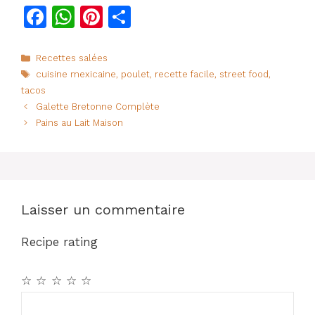
F
W
Pi
P
a
h
n
ar
c
at
te
ta
Catégories
Recettes salées
Étiquettes
cuisine mexicaine
,
poulet
,
recette facile
,
street food
,
e
s
re
g
tacos
b
A
st
er
Galette Bretonne Complète
o
p
Pains au Lait Maison
o
p
k
Laisser un commentaire
Recipe rating
☆
☆
☆
☆
☆
Commentaire