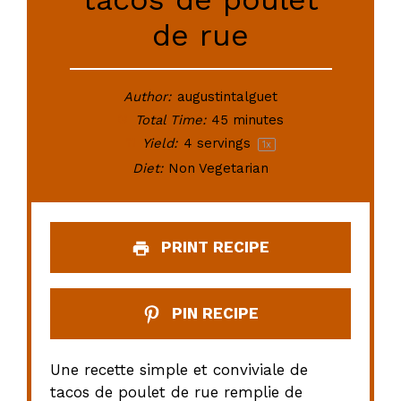
de rue
Author:
augustintalguet
Total Time:
45 minutes
Yield:
4
servings
1
x
Diet:
Non Vegetarian
PRINT RECIPE
PIN RECIPE
Une recette simple et conviviale de
tacos de poulet de rue remplie de