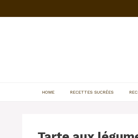
Aller
au
contenu
HOME
RECETTES SUCRÉES
REC
Tarte aux légum