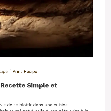
·
cipe
Print Recipe
 Recette Simple et
vie de se blottir dans une cuisine
rais se mêlant à celle d’une pâte cuite à la