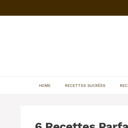
Aller
au
contenu
HOME
RECETTES SUCRÉES
REC
6 Recettes Parfa