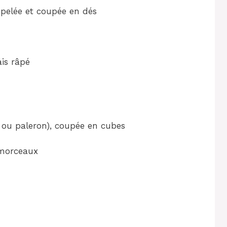
 pelée et coupée en dés
ais râpé
e ou paleron), coupée en cubes
 morceaux