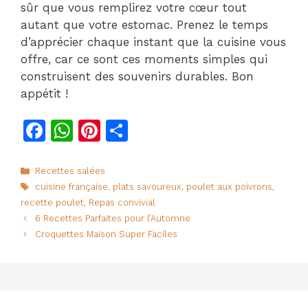
sûr que vous remplirez votre cœur tout
autant que votre estomac. Prenez le temps
d’apprécier chaque instant que la cuisine vous
offre, car ce sont ces moments simples qui
construisent des souvenirs durables. Bon
appétit !
F
W
Pi
P
a
h
n
ar
c
at
te
ta
Catégories
Recettes salées
Étiquettes
cuisine française
,
plats savoureux
,
poulet aux poivrons
,
e
s
re
g
recette poulet
,
Repas convivial
b
A
st
er
6 Recettes Parfaites pour l’Automne
o
p
Croquettes Maison Super Faciles
o
p
k