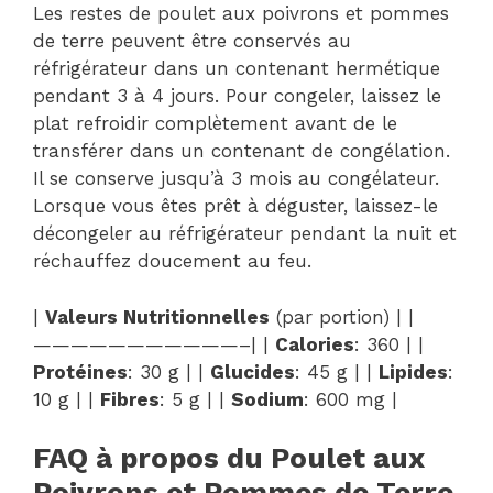
Les restes de poulet aux poivrons et pommes
de terre peuvent être conservés au
réfrigérateur dans un contenant hermétique
pendant 3 à 4 jours. Pour congeler, laissez le
plat refroidir complètement avant de le
transférer dans un contenant de congélation.
Il se conserve jusqu’à 3 mois au congélateur.
Lorsque vous êtes prêt à déguster, laissez-le
décongeler au réfrigérateur pendant la nuit et
réchauffez doucement au feu.
|
Valeurs Nutritionnelles
(par portion) | |
———————————–| |
Calories
: 360 | |
Protéines
: 30 g | |
Glucides
: 45 g | |
Lipides
:
10 g | |
Fibres
: 5 g | |
Sodium
: 600 mg |
FAQ à propos du Poulet aux
Poivrons et Pommes de Terre