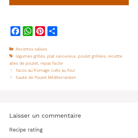
F
W
Pi
P
a
h
n
ar
c
at
te
ta
Catégories
Recettes salées
Étiquettes
légumes grillés
,
plat savoureux
,
poulet grillées
,
recette
e
s
re
g
ailes de poulet
,
repas facile
b
A
st
er
Tacos au fromage cuits au four
o
p
Sauté de Poulet Méditerranéen
o
p
k
Laisser un commentaire
Recipe rating