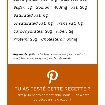
Sugar:
5g
Sodium:
400mg
Fat:
20g
Saturated Fat:
8g
Unsaturated Fat:
8g
Trans Fat:
0g
Carbohydrates:
20g
Fiber:
2g
Protein:
25g
Cholesterol:
80mg
Keywords:
grilled chicken, summer recipes, comfort
food, barbecue, easy recipes, family meals
TU AS TESTÉ CETTE RECETTE ?
Partage ta photo et mentionne-nous — on a hâte
de découvrir ta création !