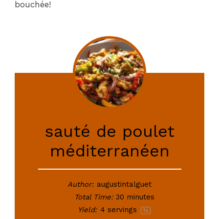
bouchée!
sauté de poulet
méditerranéen
Author:
augustintalguet
Total Time:
30 minutes
Yield:
4
servings
1
x