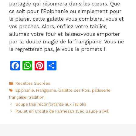
partagée qui résonnera dans les cœurs. Que
ce soit pour l’Épiphanie ou simplement pour
le plaisir, cette galette vous comblera, vous et
vos proches. Alors, enfilez votre tablier,
allumez votre four et laissez-vous emporter
par la douce magie de la frangipane. Vous ne
le regretterez pas, je vous le promets !
F
W
Pi
P
a
h
n
ar
c
at
te
ta
Catégories
Recettes Sucrées
Étiquettes
Épiphanie
,
Frangipane
,
Galette des Rois
,
pâtisserie
e
s
re
g
française
,
tradition
b
A
st
er
Soupe thaï réconfortante aux raviolis
o
p
Poulet en Croûte de Parmesan avec Sauce à l’Ail
o
p
k