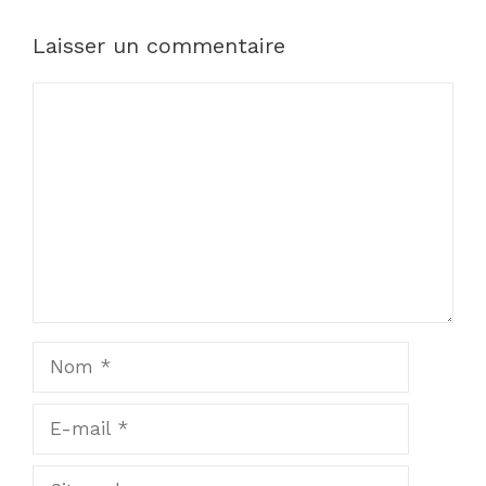
Laisser un commentaire
Commentaire
Nom
E-
mail
Site